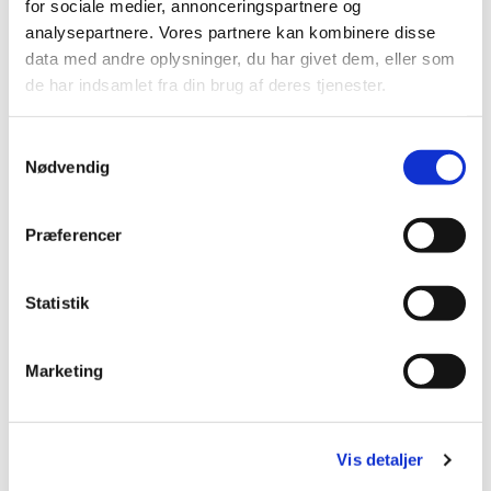
for sociale medier, annonceringspartnere og
analysepartnere. Vores partnere kan kombinere disse
data med andre oplysninger, du har givet dem, eller som
de har indsamlet fra din brug af deres tjenester.
Samtykkevalg
Nødvendig
Præferencer
Statistik
Marketing
Du vil måske også kunne lide...
Vis detaljer