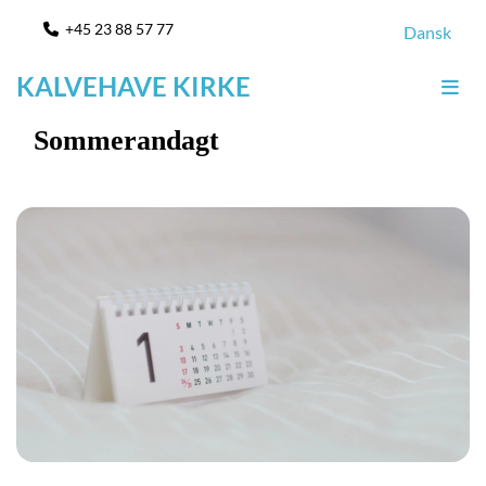
+45 23 88 57 77

Dansk
KALVEHAVE KIRKE
Sommerandagt