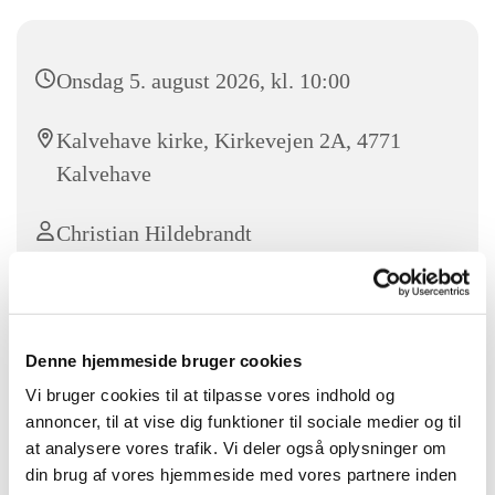
Onsdag 5. august 2026, kl. 10:00
Kalvehave kirke, Kirkevejen 2A, 4771
Kalvehave
Christian Hildebrandt
Velkommen til Sommerandagt i Kalvehave kirke. Et lille
Denne hjemmeside bruger cookies
pusterum til at få ro på sommerens oplevelser.
Vi bruger cookies til at tilpasse vores indhold og
annoncer, til at vise dig funktioner til sociale medier og til
Efter andagten serveres en kop kaffe. Alle er velkomne.
at analysere vores trafik. Vi deler også oplysninger om
din brug af vores hjemmeside med vores partnere inden