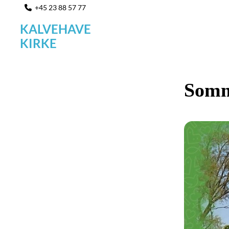
+45 23 88 57 77

KALVEHAVE
KIRKE
Somm