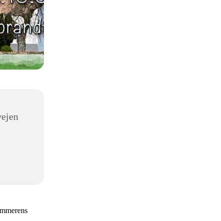
vejen
sommerens