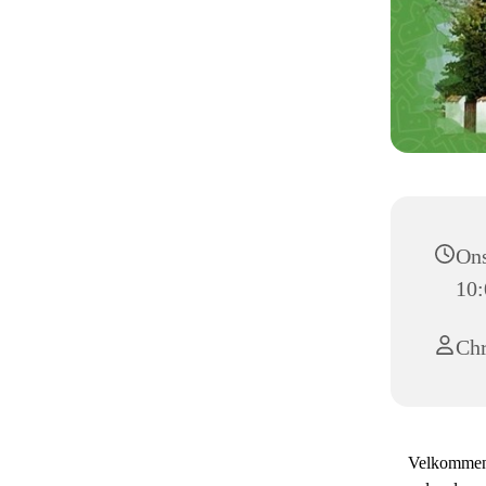
Ons
10:
Chr
Velkommen t