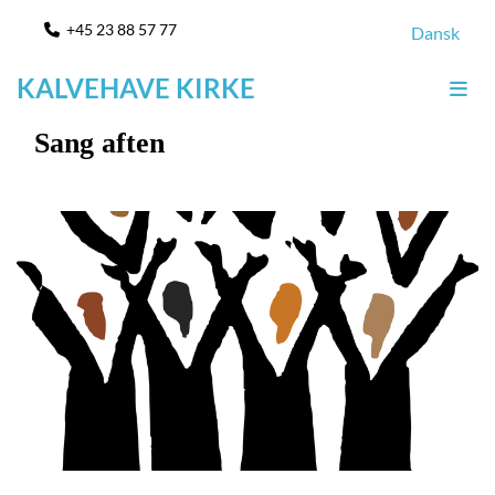
+45 23 88 57 77

Dansk
KALVEHAVE KIRKE
Sang aften