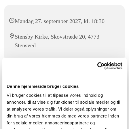
Mandag 27. september 2027, kl. 18:30
Stensby Kirke, Skovstræde 20, 4773
Stensved
Kom og syng med sangglade mennesker i Stensby kirke fra
18.30-19.30. Alle er velkommen.
Denne hjemmeside bruger cookies
For mere information kontakt Frank Løvendahl 25 13 48 52
Vi bruger cookies til at tilpasse vores indhold og
annoncer, til at vise dig funktioner til sociale medier og til
at analysere vores trafik. Vi deler også oplysninger om
din brug af vores hjemmeside med vores partnere inden
for sociale medier, annonceringspartnere og