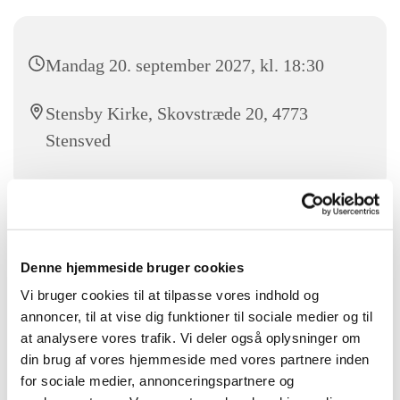
Mandag 20. september 2027, kl. 18:30
Stensby Kirke, Skovstræde 20, 4773
Stensved
Kom og syng med sangglade mennesker i Stensby kirke fra
18.30-19.30. Alle er velkommen.
Denne hjemmeside bruger cookies
For mere information kontakt Frank Løvendahl 25 13 48 52
Vi bruger cookies til at tilpasse vores indhold og
annoncer, til at vise dig funktioner til sociale medier og til
at analysere vores trafik. Vi deler også oplysninger om
din brug af vores hjemmeside med vores partnere inden
for sociale medier, annonceringspartnere og