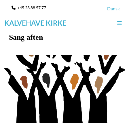
+45 23 88 57 77

Dansk
KALVEHAVE KIRKE
Sang aften