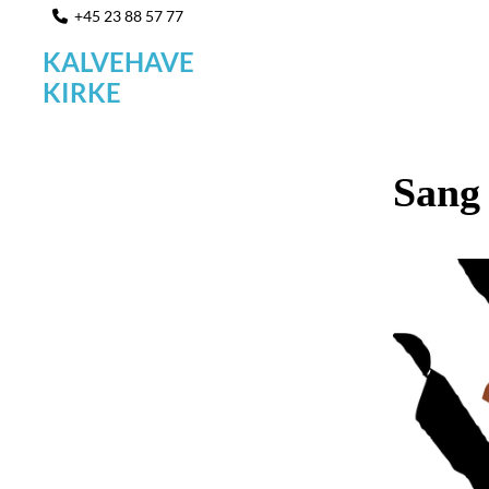
+45 23 88 57 77

KALVEHAVE
KIRKE
Sang 