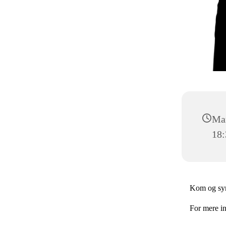
Man
18:
Kom og syn
For mere i