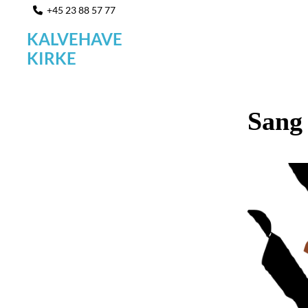
+45 23 88 57 77

KALVEHAVE
KIRKE
Sang 