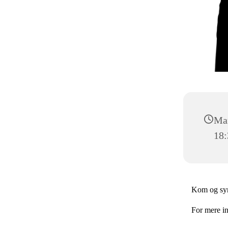
Man
18:
Kom og syn
For mere i