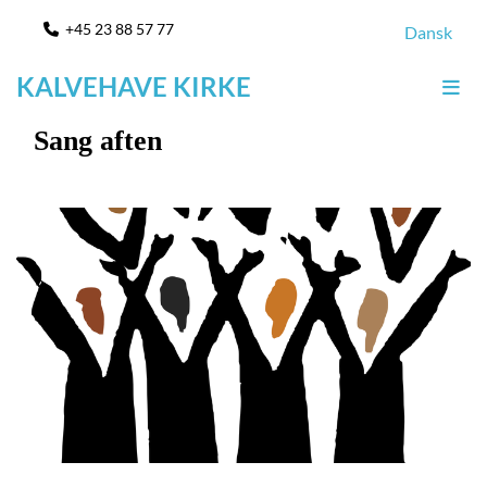
+45 23 88 57 77

Dansk
KALVEHAVE KIRKE
Sang aften