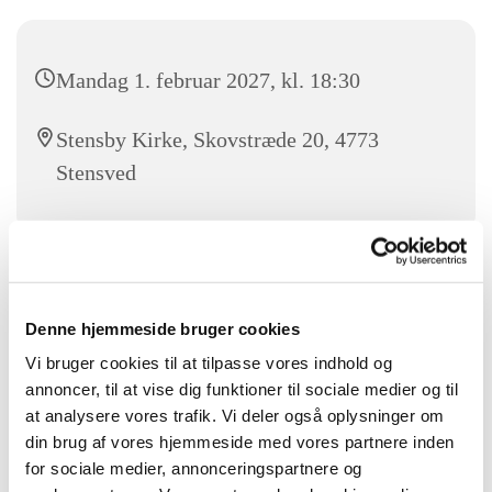
Mandag 1. februar 2027, kl. 18:30
Stensby Kirke, Skovstræde 20, 4773
Stensved
Kom og syng med sangglade mennesker i Stensby kirke fra
18.30-19.30. Alle er velkommen.
Denne hjemmeside bruger cookies
For mere information kontakt Frank Løvendahl 25 13 48 52
Vi bruger cookies til at tilpasse vores indhold og
annoncer, til at vise dig funktioner til sociale medier og til
at analysere vores trafik. Vi deler også oplysninger om
din brug af vores hjemmeside med vores partnere inden
for sociale medier, annonceringspartnere og