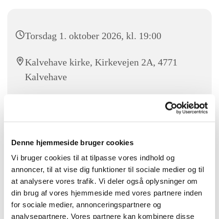
Torsdag 1. oktober 2026, kl. 19:00
Kalvehave kirke, Kirkevejen 2A, 4771
Kalvehave
Koncert med Escobar´s Jazz Quintet. Billetpris 100kr.
Billetter kan bestilles hos Hanne på tlf 31235345 - gerne som
Denne hjemmeside bruger cookies
SMS med navn og antal.
Vi bruger cookies til at tilpasse vores indhold og
annoncer, til at vise dig funktioner til sociale medier og til
at analysere vores trafik. Vi deler også oplysninger om
din brug af vores hjemmeside med vores partnere inden
for sociale medier, annonceringspartnere og
analysepartnere. Vores partnere kan kombinere disse