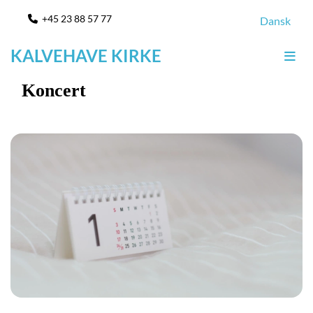
+45 23 88 57 77

Dansk
KALVEHAVE KIRKE
Koncert