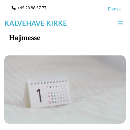
+45 23 88 57 77

Dansk
KALVEHAVE KIRKE
Højmesse