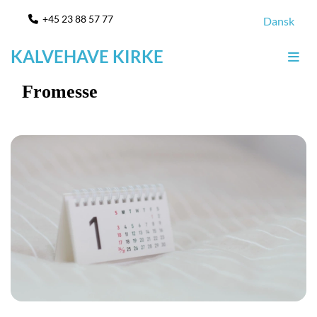
+45 23 88 57 77

Dansk
KALVEHAVE KIRKE
Fromesse