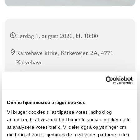
Lørdag 1. august 2026, kl. 10:00
Kalvehave kirke, Kirkevejen 2A, 4771
Kalvehave
N.N.
Denne hjemmeside bruger cookies
Vi bruger cookies til at tilpasse vores indhold og
Vær med til en familievenlig gudstjeneste om lørdagen med
annoncer, til at vise dig funktioner til sociale medier og til
mulighed for dåb.
at analysere vores trafik. Vi deler også oplysninger om
din brug af vores hjemmeside med vores partnere inden