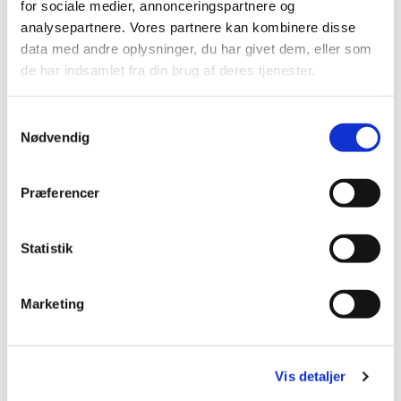
for sociale medier, annonceringspartnere og
analysepartnere. Vores partnere kan kombinere disse
data med andre oplysninger, du har givet dem, eller som
de har indsamlet fra din brug af deres tjenester.
Samtykkevalg
Nødvendig
Præferencer
Statistik
Marketing
Du vil måske også kunne lide...
Vis detaljer