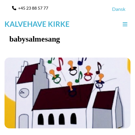
+45 23 88 57 77

Dansk
KALVEHAVE KIRKE
babysalmesang