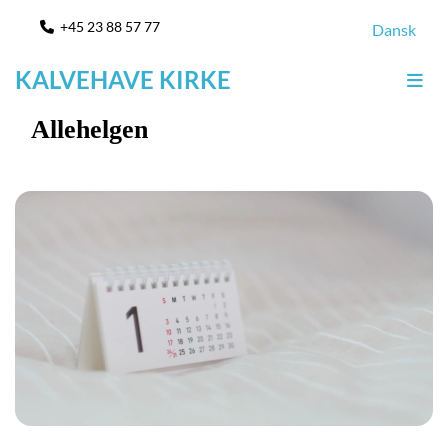
+45 23 88 57 77

Dansk
KALVEHAVE KIRKE
Allehelgen