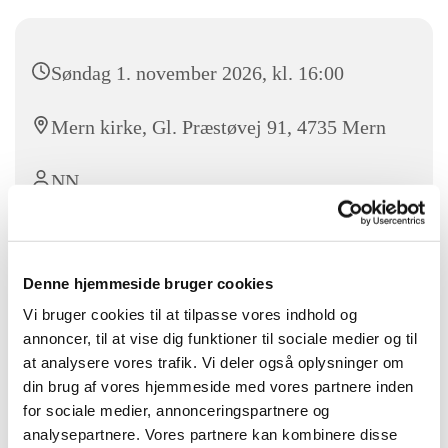
Søndag 1. november 2026, kl. 16:00
Mern kirke, Gl. Præstøvej 91, 4735 Mern
NN
Denne hjemmeside bruger cookies
Vel mødt til Allehelgengdstjeneste, hvor vi mindes de der i
årets løb er gået bort og tænder et lys.
Vi bruger cookies til at tilpasse vores indhold og
annoncer, til at vise dig funktioner til sociale medier og til
at analysere vores trafik. Vi deler også oplysninger om
din brug af vores hjemmeside med vores partnere inden
for sociale medier, annonceringspartnere og
analysepartnere. Vores partnere kan kombinere disse